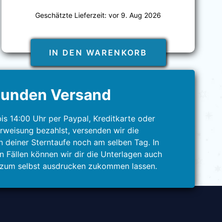
Geschätzte Lieferzeit: vor
9. Aug 2026
IN DEN WARENKORB
tunden Versand
is 14:00 Uhr per Paypal, Kreditkarte oder
rweisung bezahlst, versenden wir die
n deiner Sterntaufe noch am selben Tag. In
n Fällen können wir dir die Unterlagen auch
 zum selbst ausdrucken zukommen lassen.