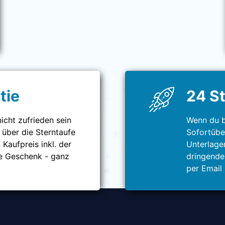
tie
24 S
icht zufrieden sein
Wenn du b
 über die Sterntaufe
Sofortübe
 Kaufpreis inkl. der
Unterlage
e Geschenk - ganz
dringende
per Email