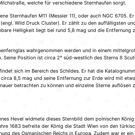
Milchstraße, welche für verschiedene Sternhaufen sorgt.
ffene Sternhaufen M11 (Messier 11), oder auch NGC 6705. E
engl. Wild Druck Cluster). Er zählt zu den auffälligsten 
bare Helligkeit liegt bei rund 5,8 mag und die Entfernung 
smenfernglas wahrgenommen werden und in einem mittelgro
 Seine Position ist circa 2° süd-westlich des Sterns ß Scuti
findet sich im Bereich des Schildes. Er hat die Katalognu
ei circa 8,5 mag und seine Entfernung zur Erde wird mit etw
auer betrachten zu können und einzelne Sterne auflösen z
es Hevel widmete dieses Sternbild dem polnischen König Ja
hre 1683 befreite der König die Stadt Wien von den türkis
nung des Osmanischen Reichs in Europa. Zudem war er ein 