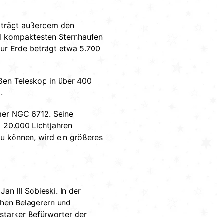
r trägt außerdem den
und kompaktesten Sternhaufen
zur Erde beträgt etwa 5.700
ßen Teleskop in über 400
.
mmer NGC 6712. Seine
a 20.000 Lichtjahren
u können, wird ein größeres
n III Sobieski. In der
chen Belagerern und
starker Befürworter der