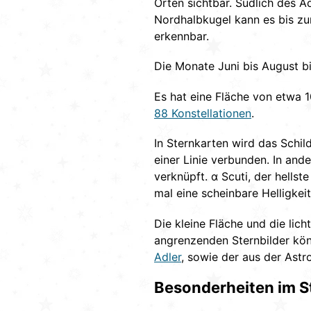
Orten sichtbar. Südlich des Ä
Nordhalbkugel kann es bis zum
erkennbar.
Die Monate Juni bis August b
Es hat eine Fläche von etwa 1
88 Konstellationen
.
In Sternkarten wird das Schild
einer Linie verbunden. In an
verknüpft. α Scuti, der hellst
mal eine scheinbare Helligkei
Die kleine Fläche und die lic
angrenzenden Sternbilder kön
Adler
, sowie der aus der Ast
Besonderheiten im S