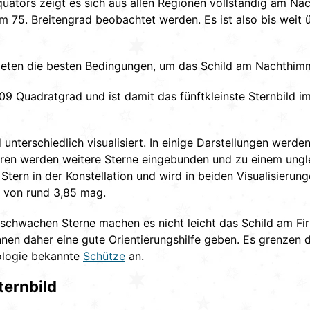
quators zeigt es sich aus allen Regionen vollständig am Na
 75. Breitengrad beobachtet werden. Es ist also bis weit ü
ieten die besten Bedingungen, um das Schild am Nachthim
09 Quadratgrad und ist damit das fünftkleinste Sternbild im
 unterschiedlich visualisiert. In einige Darstellungen werden
deren werden weitere Sterne eingebunden und zu einem ung
e Stern in der Konstellation und wird in beiden Visualisierung
t von rund 3,85 mag.
htschwachen Sterne machen es nicht leicht das Schild am Fi
nen daher eine gute Orientierungshilfe geben. Es grenzen 
rologie bekannte
Schütze
an.
ternbild